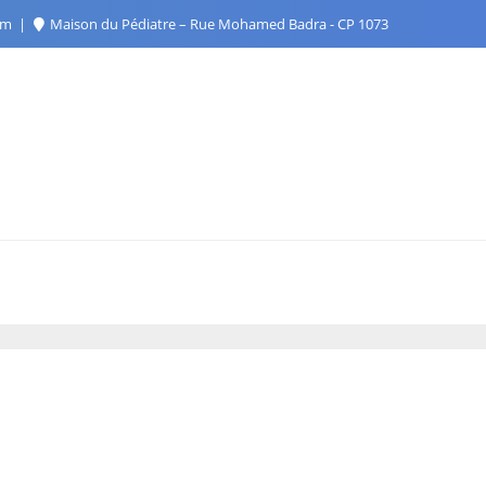
com
Maison du Pédiatre – Rue Mohamed Badra - CP 1073