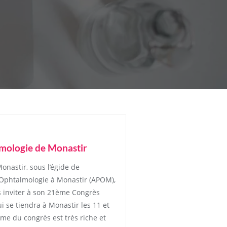
mologie de Monastir
onastir, sous l’égide de
l’Ophtalmologie à Monastir (APOM),
us inviter à son 21ème Congrès
i se tiendra à Monastir les 11 et
e du congrès est très riche et