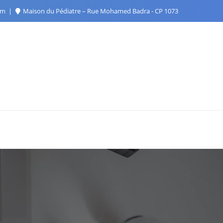
com
Maison du Pédiatre – Rue Mohamed Badra - CP 1073