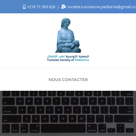
+216 71 563 626
societe.tunisienne.pediatrie@gmail.
NOUS CONTACTER